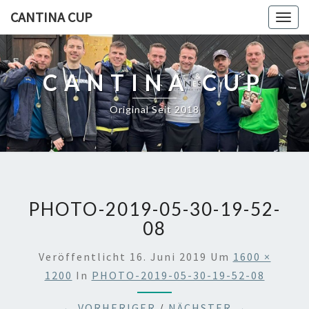
CANTINA CUP
Togg
navig
CANTINA CUP
Original Seit 2018
PHOTO-2019-05-30-19-52-
08
Veröffentlicht
16. Juni 2019
Um
1600 ×
1200
In
PHOTO-2019-05-30-19-52-08
← VORHERIGER
/
NÄCHSTER →