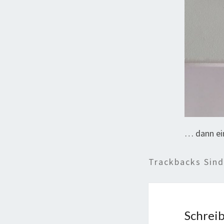
… dann ei
Trackbacks Sin
Schrei