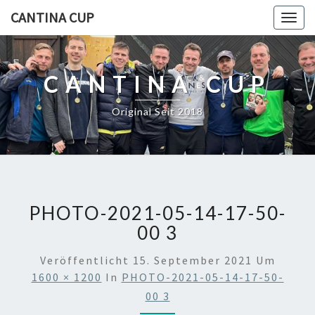
CANTINA CUP
Togg
navig
CANTINA CUP
Original Seit 2018
PHOTO-2021-05-14-17-50-
00 3
Veröffentlicht
15. September 2021
Um
1600 × 1200
In
PHOTO-2021-05-14-17-50-
00 3