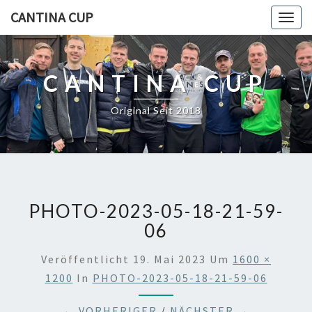
CANTINA CUP
Togg
navig
CANTINA CUP
Original Seit 2018
PHOTO-2023-05-18-21-59-
06
Veröffentlicht
19. Mai 2023
Um
1600 ×
1200
In
PHOTO-2023-05-18-21-59-06
← VORHERIGER
/
NÄCHSTER →